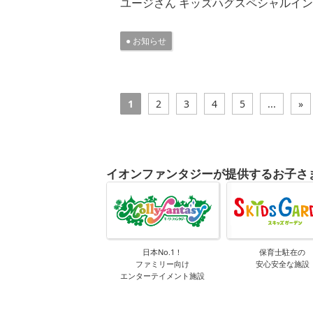
ユージさん キッズハグスペシャルイン
お知らせ
1
2
3
4
5
...
»
イオンファンタジーが提供するお子さ
日本No.1！
保育士駐在の
ファミリー向け
安心安全な施設
エンターテイメント施設